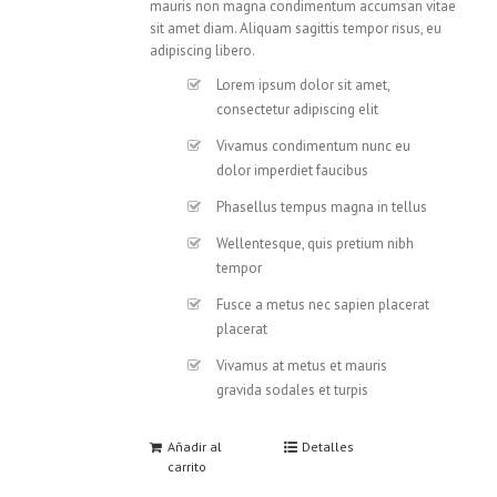
mauris non magna condimentum accumsan vitae
sit amet diam. Aliquam sagittis tempor risus, eu
adipiscing libero.
Lorem ipsum dolor sit amet,
consectetur adipiscing elit
Vivamus condimentum nunc eu
dolor imperdiet faucibus
Phasellus tempus magna in tellus
Wellentesque, quis pretium nibh
tempor
Fusce a metus nec sapien placerat
placerat
Vivamus at metus et mauris
gravida sodales et turpis
Añadir al
Detalles
carrito