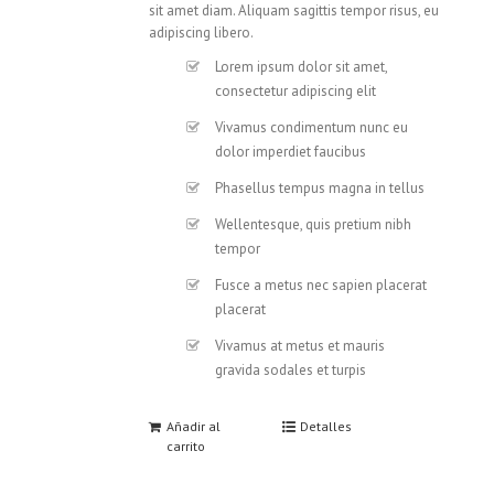
sit amet diam. Aliquam sagittis tempor risus, eu
adipiscing libero.
Lorem ipsum dolor sit amet,
consectetur adipiscing elit
Vivamus condimentum nunc eu
dolor imperdiet faucibus
Phasellus tempus magna in tellus
Wellentesque, quis pretium nibh
tempor
Fusce a metus nec sapien placerat
placerat
Vivamus at metus et mauris
gravida sodales et turpis
Añadir al
Detalles
carrito