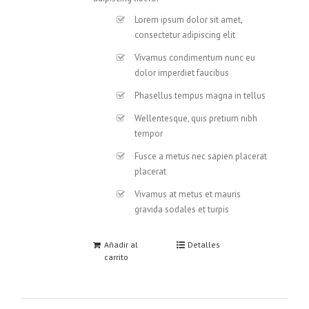
Lorem ipsum dolor sit amet,
consectetur adipiscing elit
Vivamus condimentum nunc eu
dolor imperdiet faucibus
Phasellus tempus magna in tellus
Wellentesque, quis pretium nibh
tempor
Fusce a metus nec sapien placerat
placerat
Vivamus at metus et mauris
gravida sodales et turpis
Añadir al
Detalles
carrito