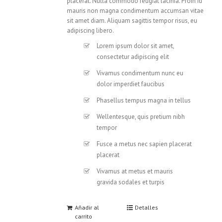
placerat. Nulla commodo feugiat lacinia. Proin id
mauris non magna condimentum accumsan vitae
sit amet diam. Aliquam sagittis tempor risus, eu
adipiscing libero.
Lorem ipsum dolor sit amet,
consectetur adipiscing elit
Vivamus condimentum nunc eu
dolor imperdiet faucibus
Phasellus tempus magna in tellus
Wellentesque, quis pretium nibh
tempor
Fusce a metus nec sapien placerat
placerat
Vivamus at metus et mauris
gravida sodales et turpis
Añadir al
Detalles
carrito