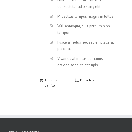
Lorem ipsum dolor sit amet,
consectetur adipiscing elit
Phasellus tempus magna in tellus
Wellentesque, quis pretium nibh
tempor
Fusce a metus nec sapien placerat
placerat
Vivamus at metus et mauris
gravida sodales et turpis
Añadir al
Detalles
carrito