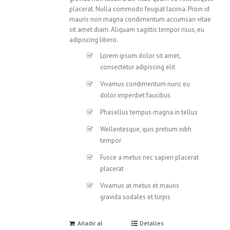
placerat. Nulla commodo feugiat lacinia. Proin id
mauris non magna condimentum accumsan vitae
sit amet diam. Aliquam sagittis tempor risus, eu
adipiscing libero.
Lorem ipsum dolor sit amet,
consectetur adipiscing elit
Vivamus condimentum nunc eu
dolor imperdiet faucibus
Phasellus tempus magna in tellus
Wellentesque, quis pretium nibh
tempor
Fusce a metus nec sapien placerat
placerat
Vivamus at metus et mauris
gravida sodales et turpis
Añadir al
Detalles