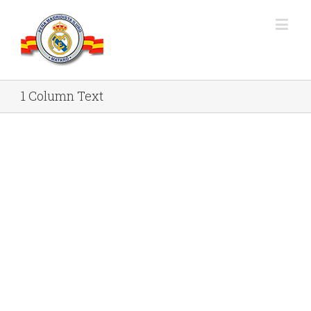
1 Column Text
Peña madridista Iluro Mataro