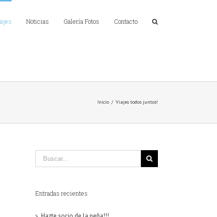
ajes
Noticias
Galería Fotos
Contacto
Inicio
/
Viajes todos juntos!
Entradas recientes
Hazte socio de la peña!!!