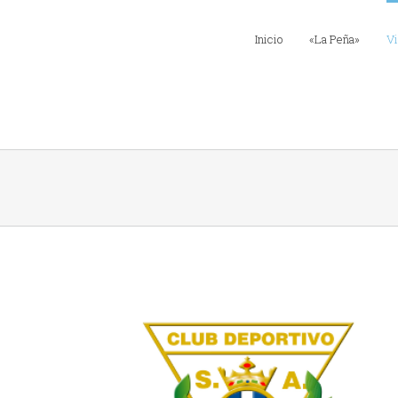
Inicio
«La Peña»
Vi