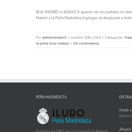
REAL MADRID vs BILBAO Si quieres ver los partidos en direc
Mataró y la Peña Madridista Esplugas se desplazan a todos 
Por
administrador2
|
octubre 30th, 2016
|
Categorías:
Viaj
la peña iluro mataro
|
Sin comentarios
PEÑA MADRIDISTA
ENTRA
Hazte s
febrero
¡Regala 
Fundada en 1982 en la localidad de Mataró.