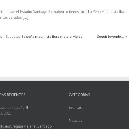
to desde el Estadio Santiago Bernabéu lo tienes fácil. La Peña Madridista Iluro
los partidos [...]
es
|
Etiquetas:
la peña madrilista iluro mataro
,
viajes
Seguir leyendo...
DAS RECIENTES
CATEGORÍAS
ocio de la peña!!!
Eventos
 2, 2017
Noticias
ilusión, regala viajar al Santiago