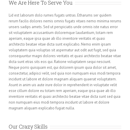
We Are Here To Serve You
Lid est laborum dolo rumes fugats untras. Etharums ser quidem
rerum facilis dolores nemis omnis fugats vitaes nemo minima rerums
unsers sadips amets. Sed ut perspiciatis unde omnis iste natus error
sit voluptatem accusantium doloremque laudantium, totam rem
aperiam, eaque ipsa quae ab illo inventore veritatis et quasi
architecto beatae vitae dicta sunt explicabo. Nemo enim ipsam
voluptatem quia voluptas sit aspernatur aut odit aut fugit, sed quia
consequuntur magni dolores veritatis et quasi architecto beatae vitae
dicta sunt etras sits eos qui. Ratione voluptatem sequi nesciunt.
Neque porro quisquam est, qui dolorem ipsum quia dolor sit amet,
consectetur, adipisci velit, sed quia non numquam eius modi tempora
incidunt ut labore et dolore magnam aliquam quaerat voluptatem.
Asunt in anim uis aute irure dolor in reprehenderit in voluptate velit
esse cillum dolore eu totam rem aperiam, eaque ipsa quae ab illo
inventore veritatis et quasi architecto beatae vitae dicta sunt sed quia
non numquam eius modi tempora incidunt ut labore et dolore
magnam aliquam explicabo fugiat nulla.
Our Crazy Skills