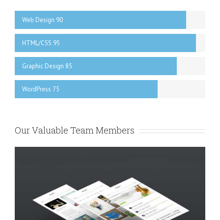
Web Design 90
HTML/CSS 95
Graphic Design 85
WordPress 75
Our Valuable Team Members