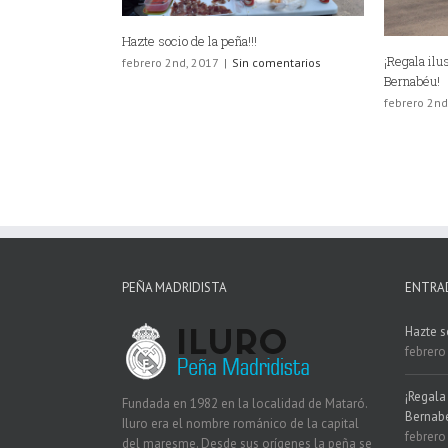
Hazte socio de la peña!!!
¡Regala ilus
febrero 2nd, 2017
|
Sin comentarios
Bernabéu!
febrero 2nd
PEÑA MADRIDISTA
ENTRA
Hazte s
febrero
¡Regala 
Fundada en 1982 en la localidad de Mataró.
Bernab
Iluro era el nombre románico de la capital
febrero
del maresme. Desde sus orígenes la peña se