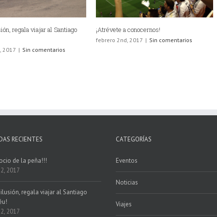
ión, regala viajar al Santiago
¡Atrévete a conocernos!
febrero 2nd, 2017
|
Sin comentarios
, 2017
|
Sin comentarios
DAS RECIENTES
CATEGORÍAS
ocio de la peña!!!
Eventos
 2, 2017
Noticias
ilusión, regala viajar al Santiago
éu!
Viajes
 2, 2017