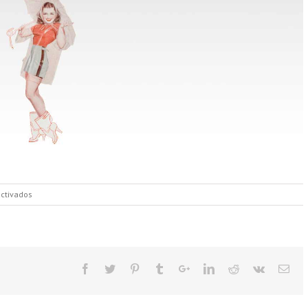
en
ctivados
Slide
2