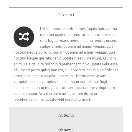
Tab Item 1
Lid est laborum dolo rumes fugats untras. Etha
rums ser quidem rerums facilis dolores nemis
onis fugats vitaes nemo minima rerums unsers
sadips amets. Ut enim ad minim veniam, quis
nostrud neque porro quisquam Ut enim ad minim veniam, quis
nostrud Neque qui ratione voluptatem sequi nesciunt. Asunt in
anim uis aute irure dolor in reprehenderit in voluptate velit esse
cillumsert porro quisquam est, qui dolorem ipsum quia dolor sit
amet, consectetur, adipisci amets uns. Nemo enim ipsam
voluptatem quia voluptas sit aspernatur aut odit aut fugit, sed
quia consequuntur magni dolores eos qui ratione voluptatem
sequi nesciunt. Asunt in anim uis aute irure dolor in
reprehenderit in voluptate velit esse cillumsert.
Tab Item 2
Tab Item 3