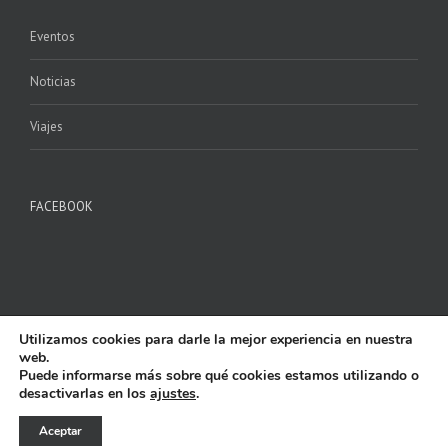
Eventos
Noticias
Viajes
FACEBOOK
Utilizamos cookies para darle la mejor experiencia en nuestra
web.
Copyright 2017 P.M. ILURO | All Rights Reserved | Powered by
AlfaShop
|
Puede informarse más sobre qué cookies estamos utilizando o
Aviso Legal y Privacidad
|
Política de Cookies
desactivarlas en los
ajustes
.
Aceptar