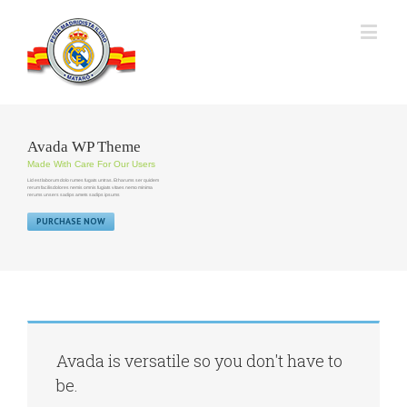
Avada WP Theme
Made With Care For Our Users
Lid est laborum dolo rumes fugats untras. Et harums ser quidem
rerum facilisdolores nemis omnis fugiats vitaes nemo minima
rerums unsers sadips amets sadips ipsums
PURCHASE NOW
Avada is versatile so you don't have to
be.