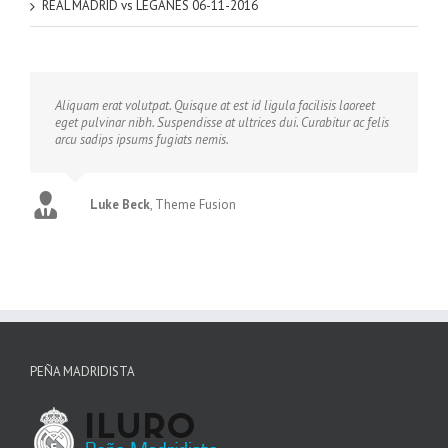
REAL MADRID vs LEGANES 06-11-2016
Aliquam erat volutpat. Quisque at est id ligula facilisis laoreet
eget pulvinar nibh. Suspendisse at ultrices dui. Curabitur ac felis
arcu sadips ipsums fugiats nemis.
Luke Beck
,
Theme Fusion
PEÑA MADRIDISTA