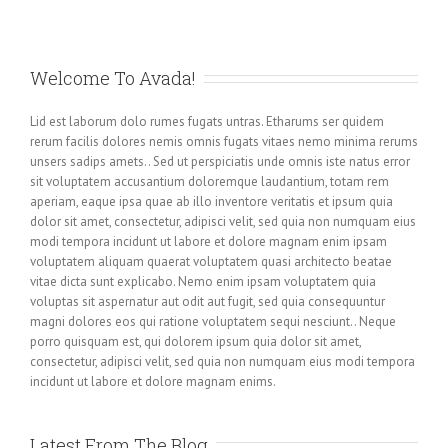
Welcome To Avada!
Lid est laborum dolo rumes fugats untras. Etharums ser quidem
rerum facilis dolores nemis omnis fugats vitaes nemo minima rerums
unsers sadips amets.. Sed ut perspiciatis unde omnis iste natus error
sit voluptatem accusantium doloremque laudantium, totam rem
aperiam, eaque ipsa quae ab illo inventore veritatis et ipsum quia
dolor sit amet, consectetur, adipisci velit, sed quia non numquam eius
modi tempora incidunt ut labore et dolore magnam enim ipsam
voluptatem aliquam quaerat voluptatem quasi architecto beatae
vitae dicta sunt explicabo. Nemo enim ipsam voluptatem quia
voluptas sit aspernatur aut odit aut fugit, sed quia consequuntur
magni dolores eos qui ratione voluptatem sequi nesciunt.. Neque
porro quisquam est, qui dolorem ipsum quia dolor sit amet,
consectetur, adipisci velit, sed quia non numquam eius modi tempora
incidunt ut labore et dolore magnam enims.
Latest From The Blog