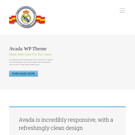
Avada WP Theme
Made With Care For Our Users
Lid est laborum dolo rumes fugats untras. Et harums ser quidem
rerum facilisdolores nemis omnis fugiats vitaes nemo minima
rerums unsers sadips amets sadips ipsums
PURCHASE NOW
Avada is incredibly responsive, with a
refreshingly clean design