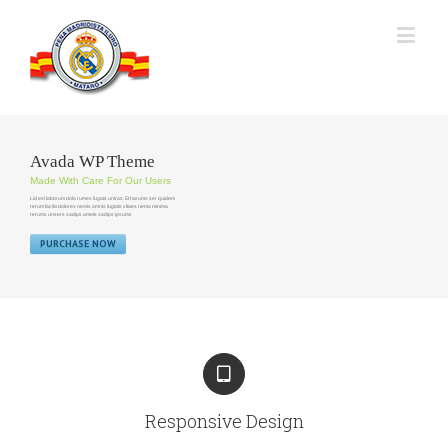
Avada WP Theme
Made With Care For Our Users
Lid est laborum dolo rumes fugats untras. Et harums ser quidem
rerum facilisdolores nemis omnis fugiats vitaes nemo minima
rerums unsers sadips amets sadips ipsums
PURCHASE NOW
Responsive Design