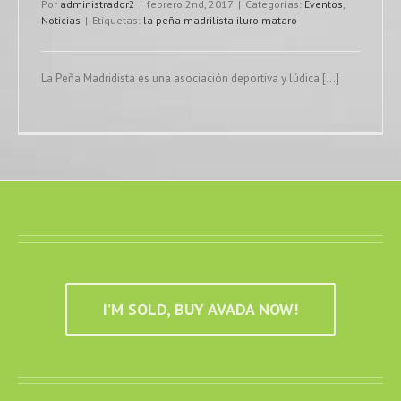
Por
administrador2
|
febrero 2nd, 2017
|
Categorías:
Eventos
,
Noticias
|
Etiquetas:
la peña madrilista iluro mataro
La Peña Madridista es una asociación deportiva y lúdica [...]
I’M SOLD, BUY AVADA NOW!