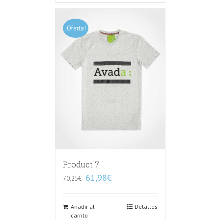
¡Oferta!
Product 7
61,98
€
70,25
€
Añadir al
Detalles
carrito