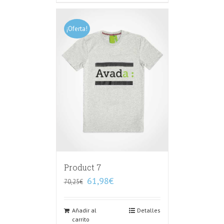
¡Oferta!
Product 7
61,98
€
70,25
€
Añadir al
Detalles
carrito